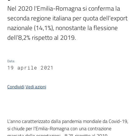
temi
Nel 2020 l'Emilia-Romagna si conferma la 
seconda regione italiana per quota dell'export 
nazionale (14,1%), nonostante la flessione 
Metadati
dell’8,2% rispetto al 2019.
Data
:
Seguici
19 aprile 2021
su
Condividi
Vedi azioni
Introduzione
L'anno caratterizzato dalla pandemia mondiale da Covid-19,
si chiude per l'Emilia-Romagna con una contrazione
marcata delle esportazioni, -8,2% rispetto al 2019,