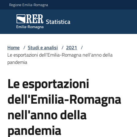
Vai al contenuto
Vai alla navigazione
Vai al footer
Regione Emilia-Romagna
Statistica
Statistica
Novità
Home
/
Studi e analisi
/
2021
/
Le esportazioni dell'Emilia-Romagna nell'anno della
pandemia
Dati
Le esportazioni
Salta al contenuto
dell'Emilia-Romagna
Studi
e
nell'anno della
analisi
Menu selezionato
pandemia
Statistiche
per