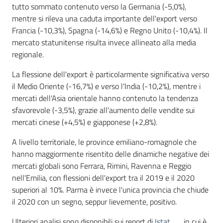
tutto sommato contenuto verso la Germania (-5,0%),
mentre si rileva una caduta importante dell'export verso
Francia (-10,3%), Spagna (-14,6%) e Regno Unito (-10,4%). Il
mercato statunitense risulta invece allineato alla media
regionale.
La flessione dell'export è particolarmente significativa verso
il Medio Oriente (-16,7%) e verso l'India (-10,2%), mentre i
mercati dell'Asia orientale hanno contenuto la tendenza
sfavorevole (-3,5%), grazie all'aumento delle vendite sui
mercati cinese (+4,5%) e giapponese (+2,8%).
A livello territoriale, le province emiliano-romagnole che
hanno maggiormente risentito delle dinamiche negative dei
mercati globali sono Ferrara, Rimini, Ravenna e Reggio
nell'Emilia, con flessioni dell'export tra il 2019 e il 2020
superiori al 10%. Parma è invece l'unica provincia che chiude
il 2020 con un segno, seppur lievemente, positivo.
Ulteriori analisi sono disponibili sui report di
Istat
, in cui è