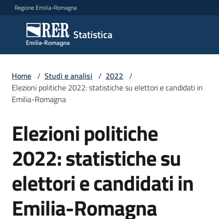
Vai al contenuto
Vai alla navigazione
Vai al footer
Regione Emilia-Romagna
Statistica
Statistica
Novità
Home
/
Studi e analisi
/
2022
/
Elezioni politiche 2022: statistiche su elettori e candidati in
Emilia-Romagna
Dati
Elezioni politiche
Salta al contenuto
2022: statistiche su
Studi
e
elettori e candidati in
analisi
Menu selezionato
Emilia-Romagna
Statistiche
per