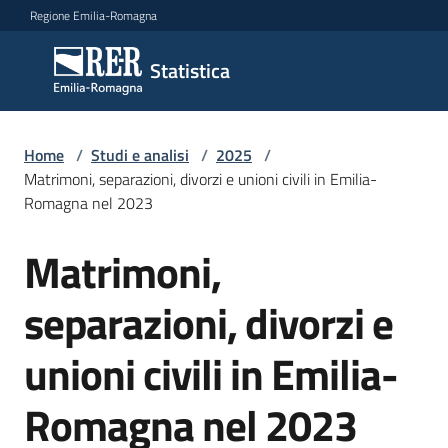
Vai al contenuto
Vai alla navigazione
Vai al footer
Regione Emilia-Romagna
Statistica
Statistica
Novità
Home
/
Studi e analisi
/
2025
/
Matrimoni, separazioni, divorzi e unioni civili in Emilia-
Romagna nel 2023
Dati
Matrimoni,
Salta al contenuto
separazioni, divorzi e
Studi
e
unioni civili in Emilia-
analisi
Menu selezionato
Romagna nel 2023
Statistiche
per