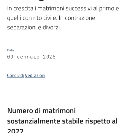
temi
In crescita i matrimoni successivi al primo e 
quelli con rito civile. In contrazione 
separazioni e divorzi.
Metadati
Data
:
09 gennaio 2025
Seguici
su
Condividi
Vedi azioni
Introduzione
Numero di matrimoni
sostanzialmente stabile rispetto al
2022