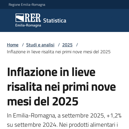
Vai al contenuto
Vai alla navigazione
Vai al footer
Regione Emilia-Romagna
Statistica
Statistica
Novità
Home
/
Studi e analisi
/
2025
/
Inflazione in lieve risalita nei primi nove mesi del 2025
Inflazione in lieve
Salta al contenuto
Dati
risalita nei primi nove
Studi
mesi del 2025
e
analisi
Menu selezionato
In Emilia-Romagna, a settembre 2025, +1,2% 
Statistiche
su settembre 2024. Nei prodotti alimentari i 
per