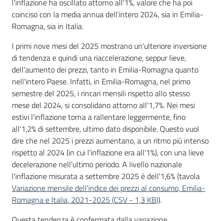
l'inflazione ha oscillato attorno all'1%, valore che ha poi
coinciso con la media annua dell'intero 2024, sia in Emilia-
Romagna, sia in Italia.
I primi nove mesi del 2025 mostrano un'ulteriore inversione
di tendenza e quindi una riaccelerazione, seppur lieve,
dell'aumento dei prezzi, tanto in Emilia-Romagna quanto
nell'intero Paese. Infatti, in Emilia-Romagna, nel primo
semestre del 2025, i rincari mensili rispetto allo stesso
mese del 2024, si consolidano attorno all'1,7%. Nei mesi
estivi l'inflazione torna a rallentare leggermente, fino
all'1,2% di settembre, ultimo dato disponibile. Questo vuol
dire che nel 2025 i prezzi aumentano, a un ritmo più intenso
rispetto al 2024 (in cui l'inflazione era all'1%), con una lieve
decelerazione nell'ultimo periodo. A livello nazionale
l'inflazione misurata a settembre 2025 è dell'1,6% (tavola
Variazione mensile dell'indice dei prezzi al consumo, Emilia-
Romagna e Italia, 2021-2025
(
CSV
-
1,3 KB
)
).
Questa tendenza è confermata dalla variazione