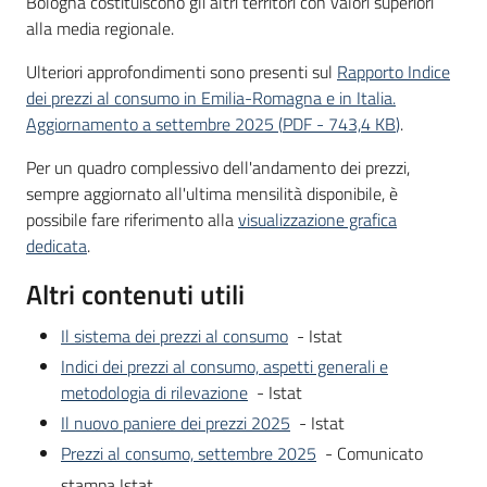
Bologna costituiscono gli altri territori con valori superiori
alla media regionale.
Ulteriori approfondimenti sono presenti sul
Rapporto Indice
dei prezzi al consumo in Emilia-Romagna e in Italia.
Aggiornamento a settembre 2025
(
PDF
-
743,4 KB
)
.
Per un quadro complessivo dell'andamento dei prezzi,
sempre aggiornato all'ultima mensilità disponibile, è
possibile fare riferimento alla
visualizzazione grafica
dedicata
.
Altri contenuti utili
Il sistema dei prezzi al consumo
- Istat
Indici dei prezzi al consumo, aspetti generali e
metodologia di rilevazione
- Istat
Il nuovo paniere dei prezzi 2025
- Istat
Prezzi al consumo, settembre 2025
- Comunicato
stampa Istat