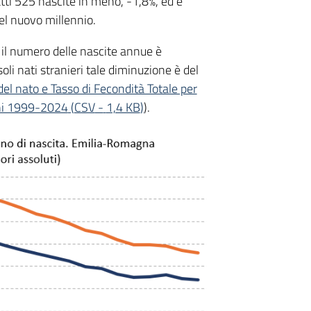
atti 525 nascite in meno, -1,8%, ed è
nel nuovo millennio.
il numero delle nascite annue è
oli nati stranieri tale diminuzione è del
del nato e Tasso di Fecondità Totale per
nni 1999-2024
(
CSV
-
1,4 KB
)
).