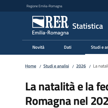
Vai al contenuto
Vai alla navigazione
Vai al footer
Regione Emilia-Romagna
Statistica
Novità
Dati
Studi e an
Menu sel
Home
Studi e analisi
2026
La natal
/
/
/
Salta al contenuto
La natalità e la f
Romagna nel 20