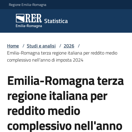
Vai al contenuto
Vai alla navigazione
Vai al footer
Regione Emilia-Romagna
Statistica
Statistica
Novità
Home
/
Studi e analisi
/
2026
/
Emilia-Romagna terza regione italiana per reddito medio
complessivo nell'anno di imposta 2024
Dati
Emilia-Romagna terza
Salta al contenuto
regione italiana per
Studi
e
reddito medio
analisi
Menu selezionato
complessivo nell'anno
Statistiche
per