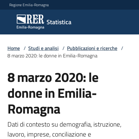
Vai al contenuto
Vai alla navigazione
Vai al footer
Regione Emilia-Romagna
Statistica
Statistica
Novità
Home
/
Studi e analisi
/
Pubblicazioni e ricerche
/
8 marzo 2020: le donne in Emilia-Romagna
8 marzo 2020: le
Salta al contenuto
Dati
donne in Emilia-
Studi
Romagna
e
analisi
Menu selezionato
Dati di contesto su demografia, istruzione, 
Statistiche
lavoro, imprese, conciliazione e 
per