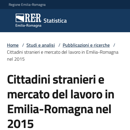
Vai al contenuto
Vai alla navigazione
Vai al footer
Regione Emilia-Romagna
Statistica
Statistica
Novità
Home
/
Studi e analisi
/
Pubblicazioni e ricerche
/
Cittadini stranieri e mercato del lavoro in Emilia-Romagna
nel 2015
Dati
Cittadini stranieri e
Salta al contenuto
mercato del lavoro in
Studi
e
Emilia-Romagna nel
analisi
Menu selezionato
2015
Statistiche
per