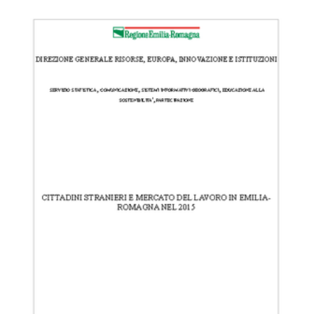
temi
Metadati
Seguici
su