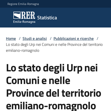
Vai al contenuto
Vai alla navigazione
Vai al footer
Regione Emilia-Romagna
Statistica
Statistica
Novità
Home
/
Studi e analisi
/
Pubblicazioni e ricerche
/
Lo stato degli Urp nei Comuni e nelle Province del territorio
emiliano-romagnolo
Dati
Lo stato degli Urp nei
Salta al contenuto
Comuni e nelle
Studi
e
Province del territorio
analisi
Menu selezionato
emiliano-romagnolo
Statistiche
per