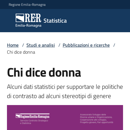
Vai al contenuto
Vai alla navigazione
Vai al footer
Regione Emilia-Romagna
Statistica
Statistica
Novità
Home
/
Studi e analisi
/
Pubblicazioni e ricerche
/
Chi dice donna
Chi dice donna
Salta al contenuto
Dati
Alcuni dati statistici per supportare le politiche 
Studi
di contrasto ad alcuni stereotipi di genere
e
analisi
Menu selezionato
Statistiche
per