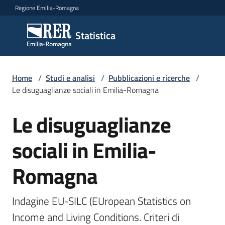
Vai al contenuto
Vai alla navigazione
Vai al footer
Regione Emilia-Romagna
Statistica
Statistica
Novità
Home
/
Studi e analisi
/
Pubblicazioni e ricerche
/
Le disuguaglianze sociali in Emilia-Romagna
Le disuguaglianze
Salta al contenuto
Dati
sociali in Emilia-
Studi
Romagna
e
analisi
Menu selezionato
Indagine EU-SILC (EUropean Statistics on 
Statistiche
Income and Living Conditions. Criteri di 
per