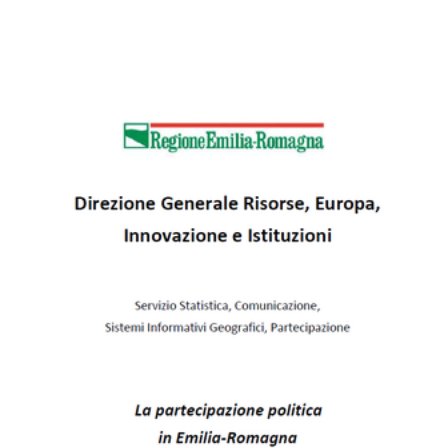
temi
Metadati
Seguici
su