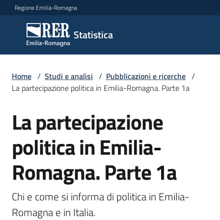
Vai al contenuto
Vai alla navigazione
Vai al footer
Regione Emilia-Romagna
Statistica
Statistica
Novità
Home
/
Studi e analisi
/
Pubblicazioni e ricerche
/
La partecipazione politica in Emilia-Romagna. Parte 1a
La partecipazione
Salta al contenuto
Dati
politica in Emilia-
Studi
Romagna. Parte 1a
e
analisi
Menu selezionato
Chi e come si informa di politica in Emilia-
Statistiche
Romagna e in Italia.
per