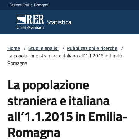
Vai al contenuto
Vai alla navigazione
Vai al footer
Regione Emilia-Romagna
Statistica
Statistica
Novità
Home
/
Studi e analisi
/
Pubblicazioni e ricerche
/
La popolazione straniera e italiana all’1.1.2015 in Emilia-
Romagna
Dati
La popolazione
Salta al contenuto
straniera e italiana
Studi
e
all’1.1.2015 in Emilia-
analisi
Menu selezionato
Romagna
Statistiche
per