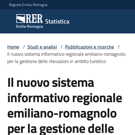
Vai al contenuto
Vai alla navigazione
Vai al footer
Regione Emilia-Romagna
Statistica
Statistica
Novità
Home
/
Studi e analisi
/
Pubblicazioni e ricerche
/
Il nuovo sistema informativo regionale emiliano-romagnolo
per la gestione delle rilevazioni in ambito turistico
Dati
Il nuovo sistema
Salta al contenuto
informativo regionale
Studi
e
emiliano-romagnolo
analisi
Menu selezionato
per la gestione delle
Statistiche
per