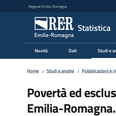
Vai al contenuto
Vai alla navigazione
Vai al footer
Regione Emilia-Romagna
Statistica
Novità
Dati
Studi e an
Menu sel
Home
Studi e analisi
Pubblicazioni e r
/
/
Salta al contenuto
Povertà ed esclus
Emilia-Romagna.