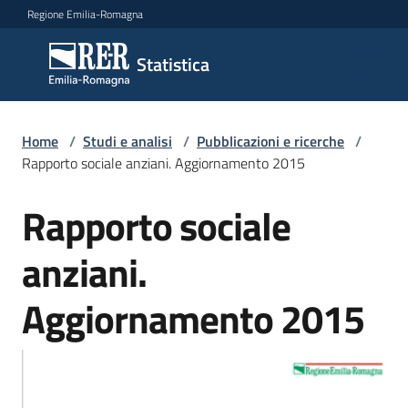
Vai al contenuto
Vai alla navigazione
Vai al footer
Regione Emilia-Romagna
Statistica
Statistica
Novità
Home
/
Studi e analisi
/
Pubblicazioni e ricerche
/
Rapporto sociale anziani. Aggiornamento 2015
Rapporto sociale
Salta al contenuto
Dati
anziani.
Studi
Aggiornamento 2015
e
analisi
Menu selezionato
Statistiche
per