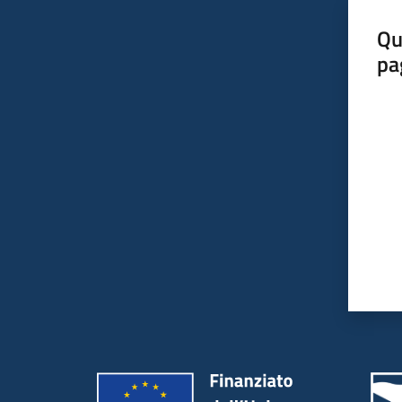
Qu
pa
Valut