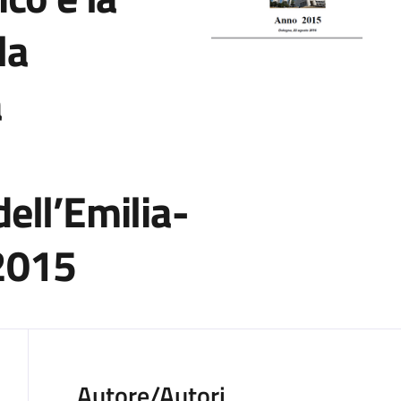
la
a
ell’Emilia-
2015
Autore/Autori