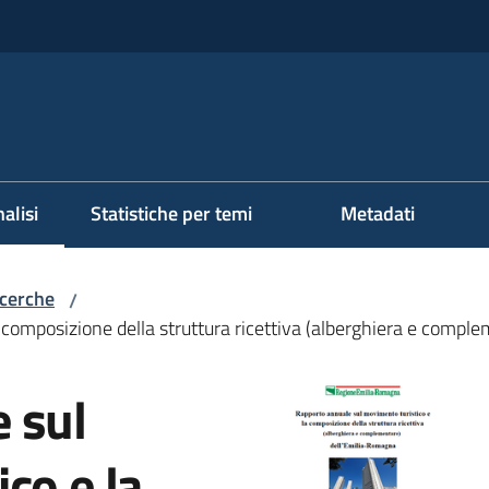
alisi
Statistiche per temi
Metadati
ezionato
icerche
/
 composizione della struttura ricettiva (alberghiera e com
 sul
co e la