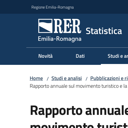
Vai al contenuto
Vai alla navigazione
Vai al footer
Regione Emilia-Romagna
Statistica
Novità
Dati
Studi e an
Menu sel
Home
Studi e analisi
Pubblicazioni e r
/
/
Rapporto annuale sul movimento turistico e la
Salta al contenuto
Rapporto annuale
movimento turisti