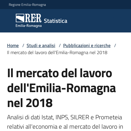
Vai al contenuto
Vai alla navigazione
Vai al footer
Regione Emilia-Romagna
Statistica
Statistica
Novità
Home
/
Studi e analisi
/
Pubblicazioni e ricerche
/
Il mercato del lavoro dell'Emilia-Romagna nel 2018
Il mercato del lavoro
Salta al contenuto
Dati
dell'Emilia-Romagna
Studi
nel 2018
e
analisi
Menu selezionato
Analisi di dati Istat, INPS, SILRER e Prometeia 
Statistiche
relativi all'economia e al mercato del lavoro in 
per