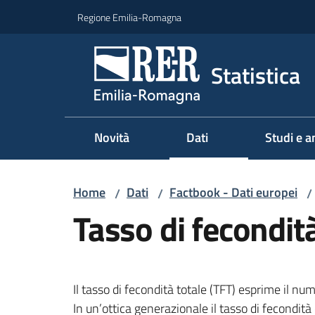
Vai al contenuto
Vai alla navigazione
Vai al footer
Regione Emilia-Romagna
Statistica
Novità
Dati
Studi e an
Home
Dati
Factbook - Dati europei
/
/
/
Tasso di fecondit
Il tasso di fecondità totale (TFT) esprime il nu
In un’ottica generazionale il tasso di fecondità