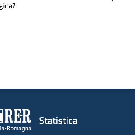
gina?
a da 1 a 5 stelle
Statistica