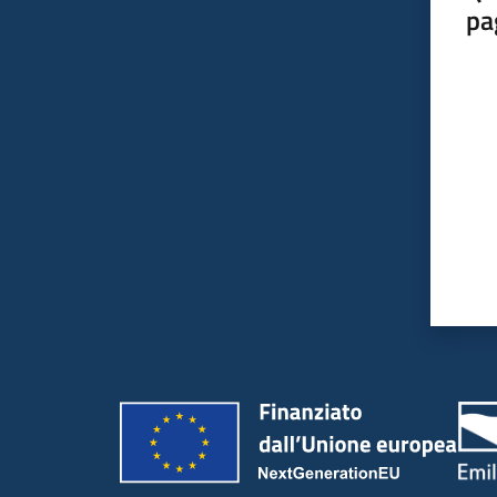
pa
Valut