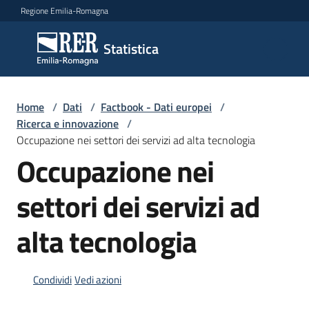
Vai al contenuto
Vai alla navigazione
Vai al footer
Regione Emilia-Romagna
Statistica
Statistica
Novità
Home
/
Dati
/
Factbook - Dati europei
/
Ricerca e innovazione
/
Occupazione nei settori dei servizi ad alta tecnologia
Occupazione nei
Dati
settori dei servizi ad
Studi
alta tecnologia
e
analisi
Condividi
Vedi azioni
Statistiche
per