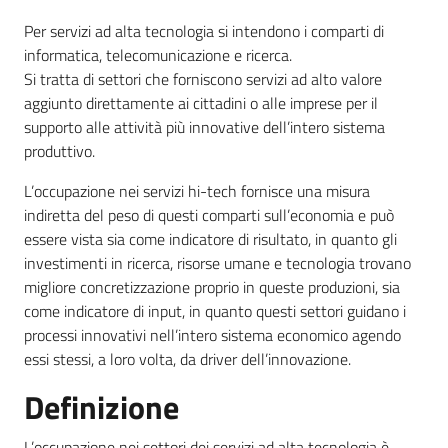
temi
Per servizi ad alta tecnologia si intendono i comparti di
informatica, telecomunicazione e ricerca.
Si tratta di settori che forniscono servizi ad alto valore
Metadati
aggiunto direttamente ai cittadini o alle imprese per il
supporto alle attività più innovative dell’intero sistema
produttivo.
L’occupazione nei servizi hi-tech fornisce una misura
Seguici
indiretta del peso di questi comparti sull’economia e può
su
essere vista sia come indicatore di risultato, in quanto gli
investimenti in ricerca, risorse umane e tecnologia trovano
migliore concretizzazione proprio in queste produzioni, sia
come indicatore di input, in quanto questi settori guidano i
processi innovativi nell’intero sistema economico agendo
essi stessi, a loro volta, da driver dell’innovazione.
Definizione
L’occupazione nei settori dei servizi ad alta tecnologia è