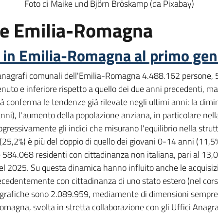
Foto di Maike und Björn Bröskamp (da Pixabay)
one Emilia-Romagna
e in Emilia-Romagna al primo ge
e anagrafi comunali dell'Emilia-Romagna 4.488.162 persone, 5
enuto e inferiore rispetto a quello dei due anni precedenti, 
tà conferma le tendenze già rilevate negli ultimi anni: la dim
nni), l'aumento della popolazione anziana, in particolare nella
ressivamente gli indici che misurano l'equilibrio nella strutt
(25,2%) è più del doppio di quello dei giovani 0-14 anni (11,
 584.068 residenti con cittadinanza non italiana, pari al 13,
del 2025. Su questa dinamica hanno influito anche le acquisizi
recedentemente con cittadinanza di uno stato estero (nel cors
rafiche sono 2.089.959, mediamente di dimensioni sempre più
omagna, svolta in stretta collaborazione con gli Uffici Anagrafi