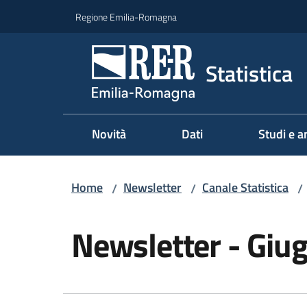
Vai al contenuto
Vai alla navigazione
Vai al footer
Regione Emilia-Romagna
Statistica
Novità
Dati
Studi e an
Home
Newsletter
Canale Statistica
/
/
/
Salta al contenuto
Newsletter - Giu