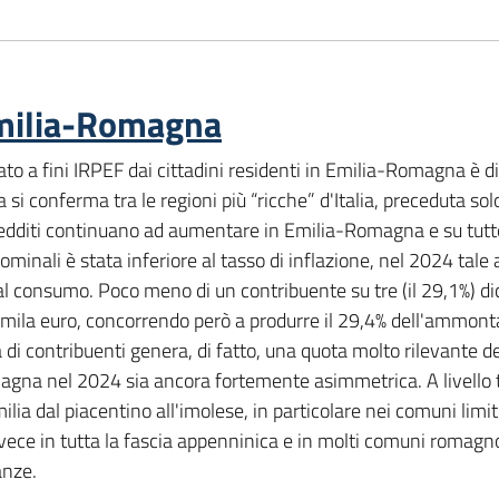
 Emilia-Romagna
to a fini IRPEF dai cittadini residenti in Emilia-Romagna è d
a si conferma tra le regioni più “ricche” d'Italia, preceduta 
redditi continuano ad aumentare in Emilia-Romagna e su tutto i
ominali è stata inferiore al tasso di inflazione, nel 2024 tal
 al consumo. Poco meno di un contribuente su tre (il 29,1%) dic
50 mila euro, concorrendo però a produrre il 29,4% dell'ammont
contribuenti genera, di fatto, una quota molto rilevante del
agna nel 2024 sia ancora fortemente asimmetrica. A livello ter
ilia dal piacentino all'imolese, in particolare nei comuni limit
ece in tutta la fascia appenninica e in molti comuni romagnoli 
anze.