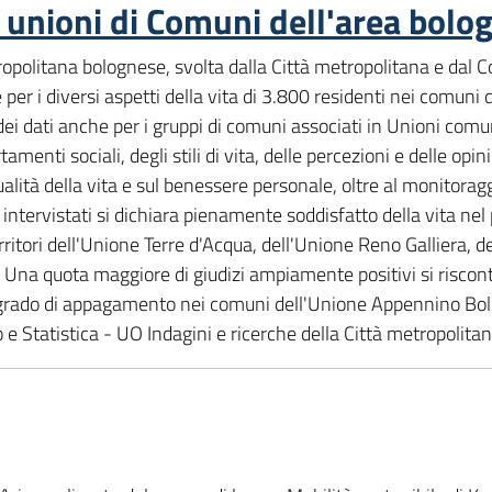
le unioni di Comuni dell'area bolo
metropolitana bolognese, svolta dalla Città metropolitana e da
 per i diversi aspetti della vita di 3.800 residenti nei comuni 
ei dati anche per i gruppi di comuni associati in Unioni comuna
ti sociali, degli stili di vita, delle percezioni e delle opinio
ualità della vita e sul benessere personale, oltre al monitoragg
intervistati si dichiara pienamente soddisfatto della vita nel
territori dell'Unione Terre d'Acqua, dell'Unione Reno Galliera, 
Una quota maggiore di giudizi ampiamente positivi si riscontra
 grado di appagamento nei comuni dell'Unione Appennino Bolog
e Statistica - UO Indagini e ricerche della Città metropolitan