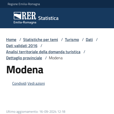
Vai al contenuto
Vai alla navigazione
Vai al footer
Regione Emilia-Romagna
Statistica
Statistica
Novità
Home
/
Statistiche per temi
/
Turismo
/
Dati
/
Dati validati 2016
/
Analisi territoriale della domanda turistica
/
Dettaglio provinciale
/
Modena
Dati
Modena
Studi
Condividi
Vedi azioni
e
analisi
Statistiche
Ultimo aggiornamento
:
16-09-2024 12:18
per