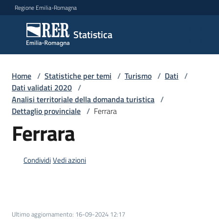
Vai al contenuto
Vai alla navigazione
Vai al footer
Regione Emilia-Romagna
Statistica
Statistica
Novità
Home
/
Statistiche per temi
/
Turismo
/
Dati
/
Dati validati 2020
/
Analisi territoriale della domanda turistica
/
Dettaglio provinciale
/
Ferrara
Dati
Ferrara
Studi
Condividi
Vedi azioni
e
analisi
Statistiche
Ultimo aggiornamento
:
16-09-2024 12:17
per