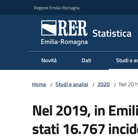
Vai al contenuto
Vai alla navigazione
Vai al footer
Regione Emilia-Romagna
Statistica
Novità
Dati
Studi e an
Menu sel
Home
Studi e analisi
2020
Nel 2019
/
/
/
Salta al contenuto
Nel 2019, in Emi
stati 16.767 incid