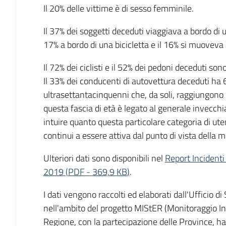
Il 20% delle vittime è di sesso femminile.
Il 37% dei soggetti deceduti viaggiava a bordo di u
17% a bordo di una bicicletta e il 16% si muoveva 
Il 72% dei ciclisti e il 52% dei pedoni deceduti son
Il 33% dei conducenti di autovettura deceduti ha 6
ultrasettantacinquenni che, da soli, raggiungono il
questa fascia di età è legato al generale invecc
intuire quanto questa particolare categoria di ute
continui a essere attiva dal punto di vista della mo
Ulteriori dati sono disponibili nel
Report Incident
2019
(
PDF
-
369,9 KB
)
.
I dati vengono raccolti ed elaborati dall'Ufficio 
nell'ambito del progetto MIStER (Monitoraggio In
Regione, con la partecipazione delle Province, ha s