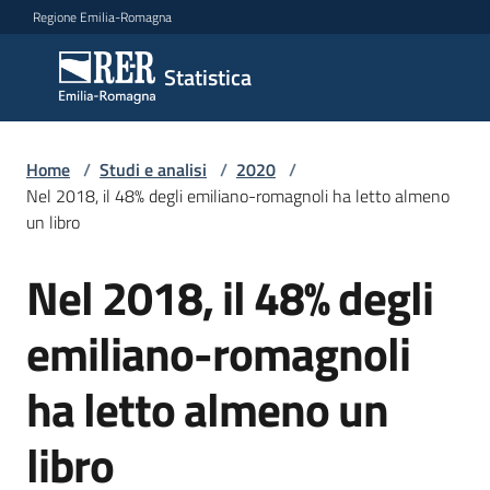
Vai al contenuto
Vai alla navigazione
Vai al footer
Regione Emilia-Romagna
Statistica
Statistica
Novità
Home
/
Studi e analisi
/
2020
/
Nel 2018, il 48% degli emiliano-romagnoli ha letto almeno
un libro
Dati
Nel 2018, il 48% degli
Salta al contenuto
emiliano-romagnoli
Studi
e
ha letto almeno un
analisi
Menu selezionato
libro
Statistiche
per