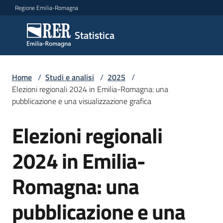
Vai al contenuto
Vai alla navigazione
Vai al footer
Regione Emilia-Romagna
Statistica
Statistica
Novità
Home
/
Studi e analisi
/
2025
/
Elezioni regionali 2024 in Emilia-Romagna: una
pubblicazione e una visualizzazione grafica
Dati
Elezioni regionali
Salta al contenuto
2024 in Emilia-
Studi
e
Romagna: una
analisi
Menu selezionato
pubblicazione e una
Statistiche
per