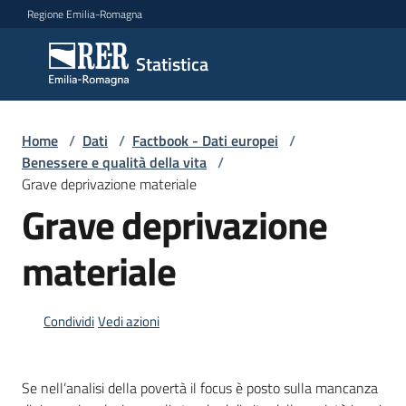
Vai al contenuto
Vai alla navigazione
Vai al footer
Regione Emilia-Romagna
Statistica
Statistica
Novità
Home
/
Dati
/
Factbook - Dati europei
/
Benessere e qualità della vita
/
Grave deprivazione materiale
Grave deprivazione
Dati
materiale
Studi
e
Condividi
Vedi azioni
analisi
Statistiche
Se nell’analisi della povertà il focus è posto sulla mancanza
per