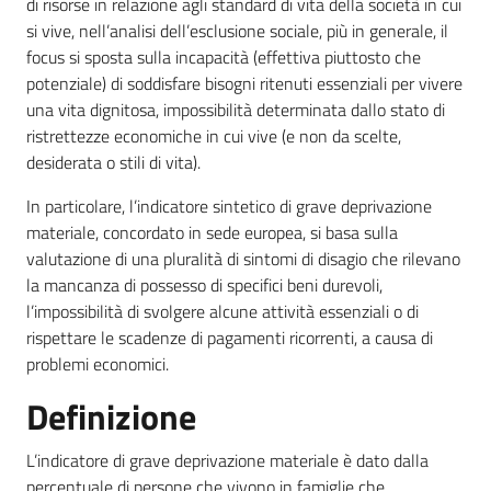
di risorse in relazione agli standard di vita della società in cui
temi
si vive, nell’analisi dell’esclusione sociale, più in generale, il
focus si sposta sulla incapacità (effettiva piuttosto che
potenziale) di soddisfare bisogni ritenuti essenziali per vivere
Metadati
una vita dignitosa, impossibilità determinata dallo stato di
ristrettezze economiche in cui vive (e non da scelte,
desiderata o stili di vita).
In particolare, l’indicatore sintetico di grave deprivazione
Seguici
materiale, concordato in sede europea, si basa sulla
su
valutazione di una pluralità di sintomi di disagio che rilevano
la mancanza di possesso di specifici beni durevoli,
l’impossibilità di svolgere alcune attività essenziali o di
rispettare le scadenze di pagamenti ricorrenti, a causa di
problemi economici.
Definizione
L’indicatore di grave deprivazione materiale è dato dalla
percentuale di persone che vivono in famiglie che