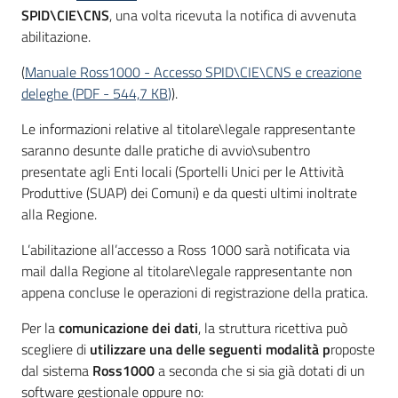
temi
SPID\CIE\CNS
, una volta ricevuta la notifica di avvenuta
abilitazione.
(
Manuale Ross1000 - Accesso SPID\CIE\CNS e creazione
Metadati
deleghe
(
PDF
-
544,7 KB
)
).
Le informazioni relative al titolare\legale rappresentante
saranno desunte dalle pratiche di avvio\subentro
presentate agli Enti locali (Sportelli Unici per le Attività
Seguici
Produttive (SUAP) dei Comuni) e da questi ultimi inoltrate
su
alla Regione.
L’abilitazione all’accesso a Ross 1000 sarà notificata via
mail dalla Regione al titolare\legale rappresentante non
appena concluse le operazioni di registrazione della pratica.
Per la
comunicazione dei dati
, la struttura ricettiva può
scegliere di
utilizzare una delle seguenti modalità p
roposte
dal sistema
Ross1000
a seconda che si sia già dotati di un
software gestionale oppure no: