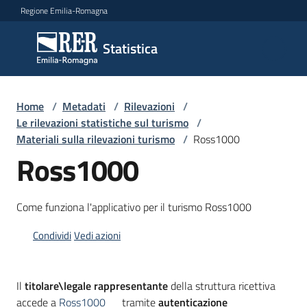
Vai al contenuto
Vai alla navigazione
Vai al footer
Regione Emilia-Romagna
Statistica
Statistica
Novità
Home
/
Metadati
/
Rilevazioni
/
Le rilevazioni statistiche sul turismo
/
Materiali sulla rilevazioni turismo
/
Ross1000
Ross1000
Dati
Come funziona l'applicativo per il turismo Ross1000
Studi
e
Condividi
Vedi azioni
analisi
Statistiche
Il
titolare\legale rappresentante
della struttura ricettiva
per
accede a
Ross1000
tramite
autenticazione